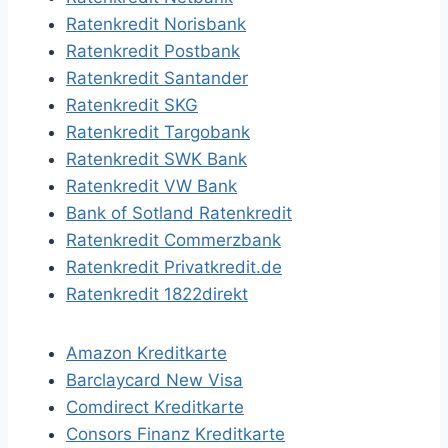
Ratenkredit Norisbank
Ratenkredit Postbank
Ratenkredit Santander
Ratenkredit SKG
Ratenkredit Targobank
Ratenkredit SWK Bank
Ratenkredit VW Bank
Bank of Sotland Ratenkredit
Ratenkredit Commerzbank
Ratenkredit Privatkredit.de
Ratenkredit 1822direkt
Amazon Kreditkarte
Barclaycard New Visa
Comdirect Kreditkarte
Consors Finanz Kreditkarte