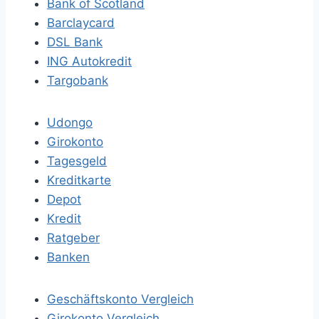
Bank of Scotland
Barclaycard
DSL Bank
ING Autokredit
Targobank
Udongo
Girokonto
Tagesgeld
Kreditkarte
Depot
Kredit
Ratgeber
Banken
Geschäftskonto Vergleich
Girokonto Vergleich