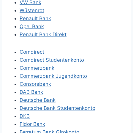
VW Bank
Wüstenrot
Renault Bank
Opel Bank
Renault Bank Direkt
Comdirect
Comdirect Studentenkonto
Commerzbank
Commerzbank Jugendkonto
Consorsbank
DAB Bank
Deutsche Bank
Deutsche Bank Studentenkonto
DKB
Fidor Bank
Ferratum Bank Girokonto