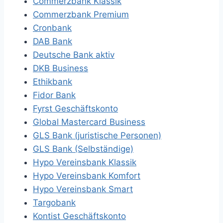
Commerzbank Klassik
Commerzbank Premium
Cronbank
DAB Bank
Deutsche Bank aktiv
DKB Business
Ethikbank
Fidor Bank
Fyrst Geschäftskonto
Global Mastercard Business
GLS Bank (juristische Personen)
GLS Bank (Selbständige)
Hypo Vereinsbank Klassik
Hypo Vereinsbank Komfort
Hypo Vereinsbank Smart
Targobank
Kontist Geschäftskonto