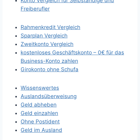
Konto Vergleich für Selbständige und
Freiberufler
Rahmenkredit Vergleich
Sparplan Vergleich
Zweitkonto Vergleich
kostenloses Geschäftskonto – 0€ für das
Business-Konto zahlen
Girokonto ohne Schufa
Wissenswertes
Auslandsüberweisung
Geld abheben
Geld einzahlen
Ohne Postident
Geld im Ausland