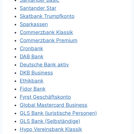
Santander Basic
Santander Star
Skatbank Trumpfkonto
Sparkassen
Commerzbank Klassik
Commerzbank Premium
Cronbank
DAB Bank
Deutsche Bank aktiv
DKB Business
Ethikbank
Fidor Bank
Fyrst Geschäftskonto
Global Mastercard Business
GLS Bank (juristische Personen)
GLS Bank (Selbständige)
Hypo Vereinsbank Klassik