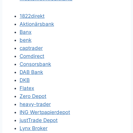
1822direkt
Aktionärsbank
Banx
benk
captrader
Comdirect
Consorsbank
DAB Bank
DKB
Flatex
Zero Depot
heavy-trader
ING Wertpapierdepot
justTrade Depot
Lynx Broker