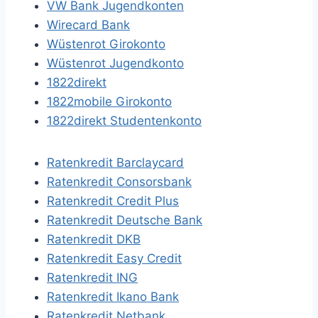
VW Bank Jugendkonten
Wirecard Bank
Wüstenrot Girokonto
Wüstenrot Jugendkonto
1822direkt
1822mobile Girokonto
1822direkt Studentenkonto
Ratenkredit Barclaycard
Ratenkredit Consorsbank
Ratenkredit Credit Plus
Ratenkredit Deutsche Bank
Ratenkredit DKB
Ratenkredit Easy Credit
Ratenkredit ING
Ratenkredit Ikano Bank
Ratenkredit Netbank