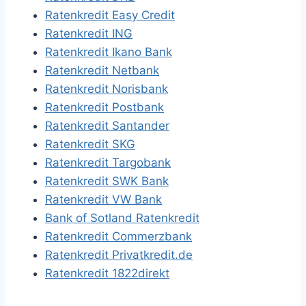
Ratenkredit Easy Credit
Ratenkredit ING
Ratenkredit Ikano Bank
Ratenkredit Netbank
Ratenkredit Norisbank
Ratenkredit Postbank
Ratenkredit Santander
Ratenkredit SKG
Ratenkredit Targobank
Ratenkredit SWK Bank
Ratenkredit VW Bank
Bank of Sotland Ratenkredit
Ratenkredit Commerzbank
Ratenkredit Privatkredit.de
Ratenkredit 1822direkt