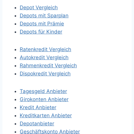
Depot Vergleich
Depots mit Sparplan
Depots mit Prämie
Depots für Kinder
Ratenkredit Vergleich
Autokredit Vergleich
Rahmenkredit Vergleich
Dispokredit Vergleich
Tagesgeld Anbieter
Girokonten Anbieter
Kredit Anbieter
Kreditkarten Anbieter
Depotanbieter
Geschäftskonto Anbieter