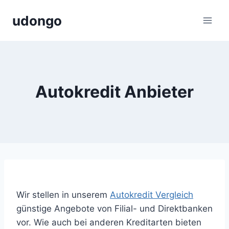
Zum
udongo
Inhalt
springen
Autokredit Anbieter
Wir stellen in unserem
Autokredit Vergleich
günstige Angebote von Filial- und Direktbanken
vor. Wie auch bei anderen Kreditarten bieten