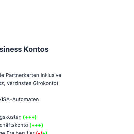
siness Kontos
e Partnerkarten inklusive
z, verzinstes Girokonto)
 VISA-Automaten
ngskosten
(+++)
chäftskonto
(+++)
ge Freiberufler
(-/
+)