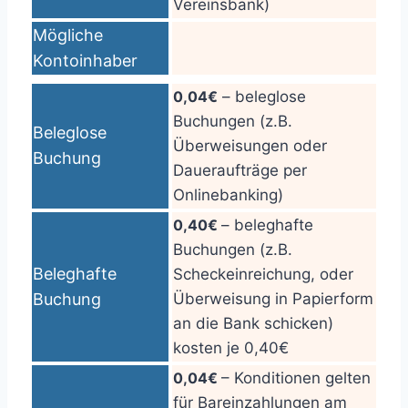
Vereinsbank)
Mögliche
Kontoinhaber
0,04€
– beleglose
Buchungen (z.B.
Beleglose
Überweisungen oder
Buchung
Daueraufträge per
Onlinebanking)
0,40€
– beleghafte
Buchungen (z.B.
Beleghafte
Scheckeinreichung, oder
Buchung
Überweisung in Papierform
an die Bank schicken)
kosten je 0,40€
0,04€
– Konditionen gelten
für Bareinzahlungen am