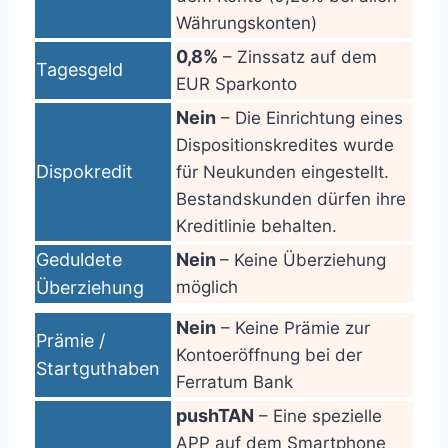
Währungskonten)
0,8%
– Zinssatz auf dem
Tagesgeld
EUR Sparkonto
Nein
– Die Einrichtung eines
Dispositionskredites wurde
Dispokredit
für Neukunden eingestellt.
Bestandskunden dürfen ihre
Kreditlinie behalten.
Geduldete
Nein
– Keine Überziehung
Überziehung
möglich
Nein
– Keine Prämie zur
Prämie /
Kontoeröffnung bei der
Startguthaben
Ferratum Bank
pushTAN
– Eine spezielle
APP auf dem Smartphone