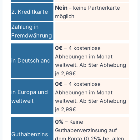
Nein
– keine Partnerkarte
2. Kreditkarte
möglich
Zahlung in
Fremdwährung
0€
– 4 kostenlose
Abhebungen im Monat
in Deutschland
weltweit. Ab 5ter Abhebung
je 2,99€
0€
– 4 kostenlose
in Europa und
Abhebungen im Monat
weltweit
weltweit. Ab 5ter Abhebung
je 2,99€
0%
– Keine
Guthabenverzinsung auf
Guthabenzins
dem Konto (0,25% bei allen