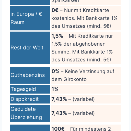
Sparkassen
0€
– Nur mit Kreditkarte
in Europa / €
kostenlos. Mit Bankkarte 1%
Raum
des Umsatzes (mind. 5€)
1,5%
– Mit Kreditkarte nur
1,5% der abgehobenen
Rest der Welt
Summe. Mit Bankkarte 1%
des Umsatzes (mind. 5€)
0%
– Keine Verzinsung auf
Guthabenzins
dem Girokonto
Tagesgeld
1%
Dispokredit
7,43%
– (variabel)
Geduldete
7,43%
– (variabel)
Überziehung
100€
– Für mindestens 2