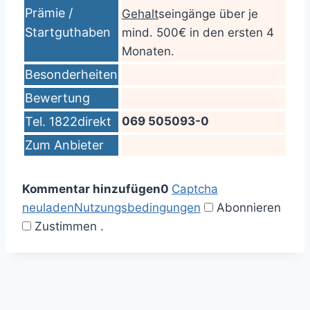
Prämie /
Gehalt
seingänge über je
Startguthaben
mind. 500€ in den ersten 4
Monaten.
Besonderheiten
Bewertung
Tel. 1822direkt
069 505093-0
Zum Anbieter
Kommentar hinzufügen
0
Captcha
neuladen
Nutzungsbedingungen
Abonnieren
Zustimmen
.