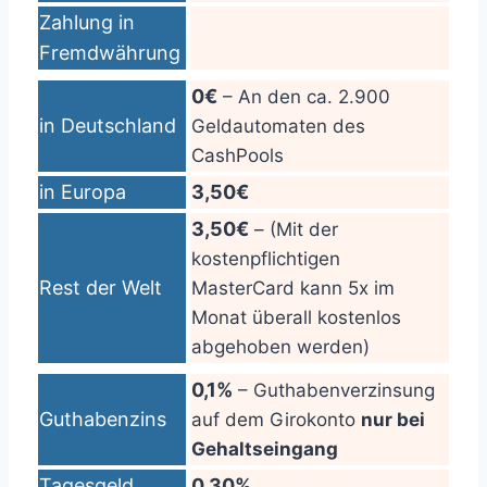
Zahlung in
Fremdwährung
0€
– An den ca. 2.900
in Deutschland
Geldautomaten des
CashPools
in Europa
3,50€
3,50€
– (Mit der
kostenpflichtigen
Rest der Welt
MasterCard kann 5x im
Monat überall kostenlos
abgehoben werden)
0,1%
– Guthabenverzinsung
Guthabenzins
auf dem Girokonto
nur bei
Gehaltseingang
Tagesgeld
0,30%