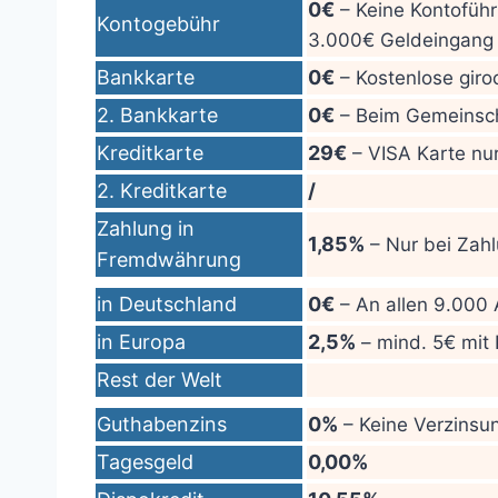
0€
– Keine Kontofüh
Kontogebühr
3.000€ Geldeingang 
Bankkarte
0€
– Kostenlose giro
2. Bankkarte
0€
– Beim Gemeinscha
Kreditkarte
29€
– VISA Karte nur
2. Kreditkarte
/
Zahlung in
1,85%
– Nur bei Zahl
Fremdwährung
in Deutschland
0€
– An allen 9.000
in Europa
2,5%
– mind. 5€ mit 
Rest der Welt
Guthabenzins
0%
– Keine Verzinsu
Tagesgeld
0,00%