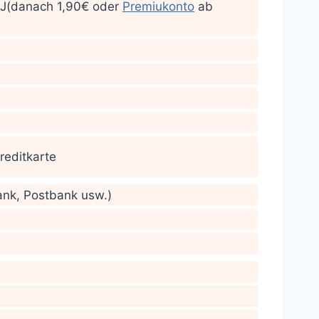
SJ(danach 1,90€ oder
Premiukonto
ab
reditkarte
nk, Postbank usw.)