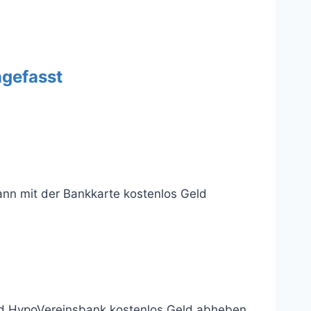
ngefasst
ann mit der Bankkarte kostenlos Geld
nd HypoVereinsbank kostenlos Geld abheben