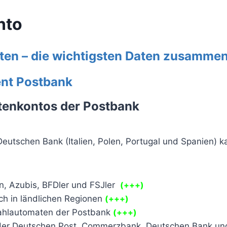
nto
ten – die wichtigsten Daten zusamme
ent Postbank
tenkontos der Postbank
eutschen Bank (Italien, Polen, Portugal und Spanien) k
n, Azubis, BFDler und FSJler
(+++)
uch in ländlichen Regionen
(+++)
zahlautomaten der Postbank
(+++)
 der Deutschen Post, Commerzbank, Deutschen Bank u