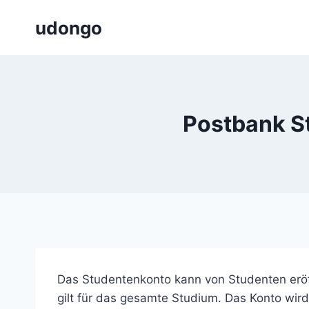
Zum
udongo
Inhalt
springen
Postbank St
Das Studentenkonto kann von Studenten eröf
gilt für das gesamte Studium. Das Konto wi