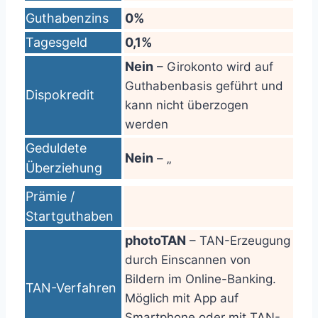
Guthabenzins
0%
Tagesgeld
0,1%
Nein
– Girokonto wird auf
Guthabenbasis geführt und
Dispokredit
kann nicht überzogen
werden
Geduldete
Nein
– „
Überziehung
Prämie /
Startguthaben
photoTAN
– TAN-Erzeugung
durch Einscannen von
Bildern im Online-Banking.
TAN-Verfahren
Möglich mit App auf
Smartphone oder mit TAN-