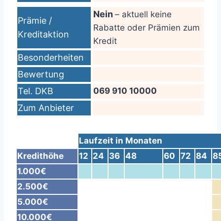
Nein
– aktuell keine
Prämie /
Rabatte oder Prämien zum
Kreditaktion
Kredit
Besonderheiten
Bewertung
Tel. DKB
069 910 10000
Zum Anbieter
Laufzeit in Monaten
Kredithöhe
12
24
36
48
60
72
84
8
1.000€
2.500€
5.000€
10.000€