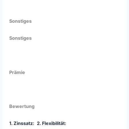
Sonstiges
Sonstiges
Prämie
Bewertung
1. Zinssatz:
2. Flexibilität: