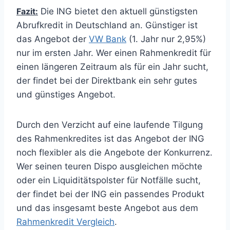
Fazit:
Die ING bietet den aktuell günstigsten
Abrufkredit in Deutschland an. Günstiger ist
das Angebot der
VW Bank
(1. Jahr nur 2,95%)
nur im ersten Jahr. Wer einen Rahmenkredit für
einen längeren Zeitraum als für ein Jahr sucht,
der findet bei der Direktbank ein sehr gutes
und günstiges Angebot.
Durch den Verzicht auf eine laufende Tilgung
des Rahmenkredites ist das Angebot der ING
noch flexibler als die Angebote der Konkurrenz.
Wer seinen teuren Dispo ausgleichen möchte
oder ein Liquiditätspolster für Notfälle sucht,
der findet bei der ING ein passendes Produkt
und das insgesamt beste Angebot aus dem
Rahmenkredit Vergleich
.