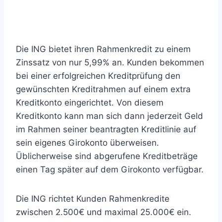
Tel. ING
Die ING bietet ihren Rahmenkredit zu einem
Zinssatz von nur 5,99% an. Kunden bekommen
bei einer erfolgreichen Kreditprüfung den
gewünschten Kreditrahmen auf einem extra
Kreditkonto eingerichtet. Von diesem
Kreditkonto kann man sich dann jederzeit Geld
im Rahmen seiner beantragten Kreditlinie auf
sein eigenes Girokonto überweisen.
Üblicherweise sind abgerufene Kreditbeträge
einen Tag später auf dem Girokonto verfügbar.
Die ING richtet Kunden Rahmenkredite
zwischen 2.500€ und maximal 25.000€ ein.