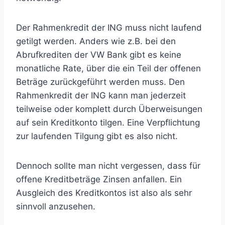
Der Rahmenkredit der ING muss nicht laufend
getilgt werden. Anders wie z.B. bei den
Abrufkrediten der VW Bank gibt es keine
monatliche Rate, über die ein Teil der offenen
Beträge zurückgeführt werden muss. Den
Rahmenkredit der ING kann man jederzeit
teilweise oder komplett durch Überweisungen
auf sein Kreditkonto tilgen. Eine Verpflichtung
zur laufenden Tilgung gibt es also nicht.
Dennoch sollte man nicht vergessen, dass für
offene Kreditbeträge Zinsen anfallen. Ein
Ausgleich des Kreditkontos ist also als sehr
sinnvoll anzusehen.