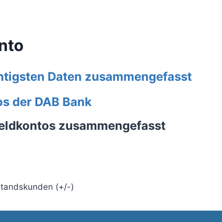
nto
chtigsten Daten zusammengefasst
os der DAB Bank
geldkontos zusammengefasst
standskunden (+/-)