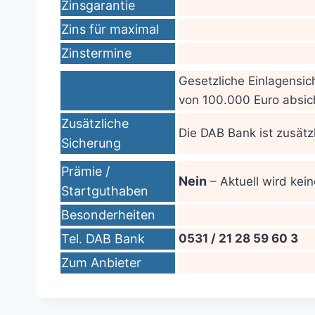
Zinsgarantie
Zins für maximal
Zinstermine
Gesetzliche Einlagensi
von 100.000 Euro absic
Zusätzliche
Die DAB Bank ist zusät
Sicherung
Prämie /
Nein
– Aktuell wird ke
Startguthaben
Besonderheiten
Tel. DAB Bank
0531 / 21 28 59 60 3
Zum Anbieter