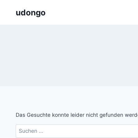
Zum
udongo
Inhalt
springen
Das Gesuchte konnte leider nicht gefunden werden.
Suchen
nach: