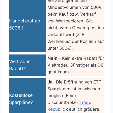
Bei Zero gibt es ein
Mindestvolumen von 500€
beim Kauf bzw. Verkauf
Handel erst ab
von Wertpapieren. Gilt
500€ !
nicht, wenn Gesamtposition
verkauft wird (z. B.
Wertverlust der Position auf
unter 500€).
Nein
– Kein extra Rabatt für
Vieltrader
Vieltrader. Günstiger als 0€
Rabatt?
geht kaum.
Ja
– Die Eröffnung von ETF-
Sparplänen ist inzwischen
Kostenlose
möglich (Beim
Sparpläne?
Discountbroker
Trade
Republic
deutlich größere