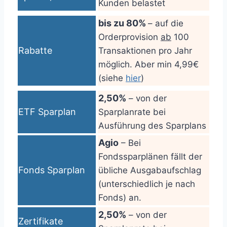
Kunden belastet
bis zu 80%
– auf die
Orderprovision
ab
100
Rabatte
Transaktionen pro Jahr
möglich. Aber min 4,99€
(siehe
hier
)
2,50%
– von der
ETF Sparplan
Sparplanrate bei
Ausführung des Sparplans
Agio
– Bei
Fondssparplänen fällt der
Fonds Sparplan
übliche Ausgabaufschlag
(unterschiedlich je nach
Fonds) an.
2,50%
– von der
Zertifikate