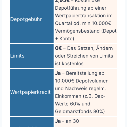
2,95€
– Kostenlose
Depotführung ab
einer
Wertpapiertransaktion im
Depotgebühr
Quartal od. min 10.000€
Vermögensbestand (Depot
+ Konto)
0€
– Das Setzen, Ändern
Limits
oder Streichen von Limits
ist kostenlos
Ja
– Bereitstellung ab
10.000€ Depotvolumen
und Nachweis regelm.
Wertpapierkredit
Einkommen (z.B. Dax-
Werte 60% und
Geldmarktfonds 80%)
Ja
– an 30