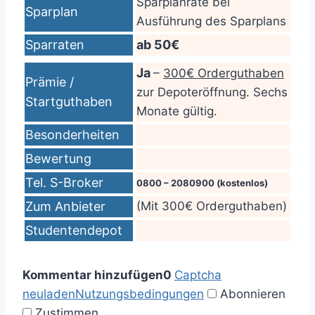
Sparplanrate bei
Sparplan
Ausführung des Sparplans
Sparraten
ab 50€
Ja
–
300€ Orderguthaben
Prämie /
zur Depoteröffnung. Sechs
Startguthaben
Monate gültig.
Besonderheiten
Bewertung
Tel. S-Broker
0800 – 2080900 (kostenlos)
Zum Anbieter
(Mit 300€ Orderguthaben)
Studentendepot
Kommentar hinzufügen
0
Captcha
neuladen
Nutzungsbedingungen
Abonnieren
Zustimmen
.