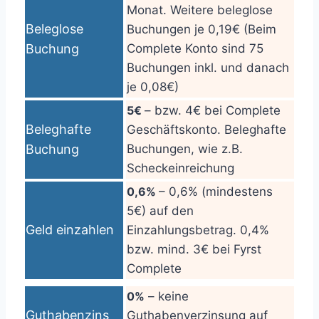
Monat. Weitere beleglose
Beleglose
Buchungen je 0,19€ (Beim
Buchung
Complete Konto sind 75
Buchungen inkl. und danach
je 0,08€)
5€
– bzw. 4€ bei Complete
Beleghafte
Geschäftskonto. Beleghafte
Buchung
Buchungen, wie z.B.
Scheckeinreichung
0,6%
– 0,6% (mindestens
5€) auf den
Geld einzahlen
Einzahlungsbetrag. 0,4%
bzw. mind. 3€ bei Fyrst
Complete
0%
– keine
Guthabenzins
Guthabenverzinsung auf