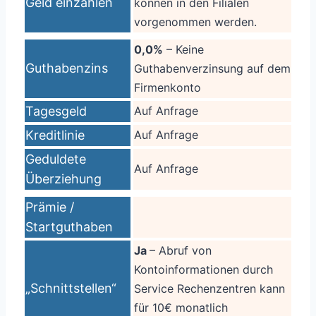
Geld einzahlen
können in den Filialen
vorgenommen werden.
0,0%
– Keine
Guthabenzins
Guthabenverzinsung auf dem
Firmenkonto
Tagesgeld
Auf Anfrage
Kreditlinie
Auf Anfrage
Geduldete
Auf Anfrage
Überziehung
Prämie /
Startguthaben
Ja
– Abruf von
Kontoinformationen durch
„Schnittstellen“
Service Rechenzentren kann
für 10€ monatlich