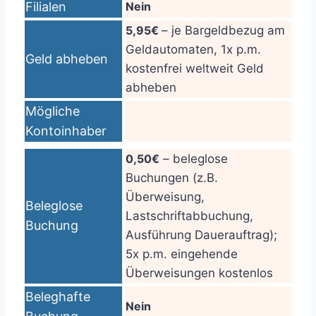
Filialen
Nein
5,95€
– je Bargeldbezug am
Geldautomaten, 1x p.m.
Geld abheben
kostenfrei weltweit Geld
abheben
Mögliche
Kontoinhaber
0,50€
– beleglose
Buchungen (z.B.
Überweisung,
Beleglose
Lastschriftabbuchung,
Buchung
Ausführung Dauerauftrag);
5x p.m. eingehende
Überweisungen kostenlos
Beleghafte
Nein