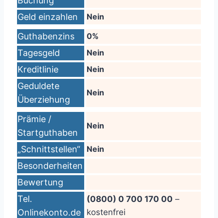
Buchung
Geld einzahlen
Nein
Guthabenzins
0%
Tagesgeld
Nein
Kreditlinie
Nein
Geduldete
Nein
Überziehung
Prämie /
Nein
Startguthaben
„Schnittstellen“
Nein
Besonderheiten
Bewertung
Tel.
(0800) 0 700 170 00
–
Onlinekonto.de
kostenfrei