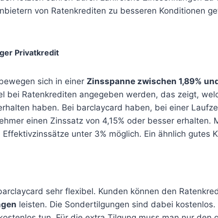
bietern von Ratenkrediten zu besseren Konditionen gef
ger Privatkredit
 bewegen sich in einer
Zinsspanne zwischen 1,89% un
el bei Ratenkrediten angegeben werden, das zeigt, wel
erhalten haben. Bei barclaycard haben, bei einer Laufz
nehmer einen Zinssatz von 4,15% oder besser erhalten. M
ch Effektivzinssätze unter 3% möglich. Ein ähnlich gutes
 barclaycard sehr flexibel. Kunden können den Ratenkred
ngen
leisten. Die Sondertilgungen sind dabei kostenlos.
 kostenlos tun. Für die extra Tilgung muss man nur den