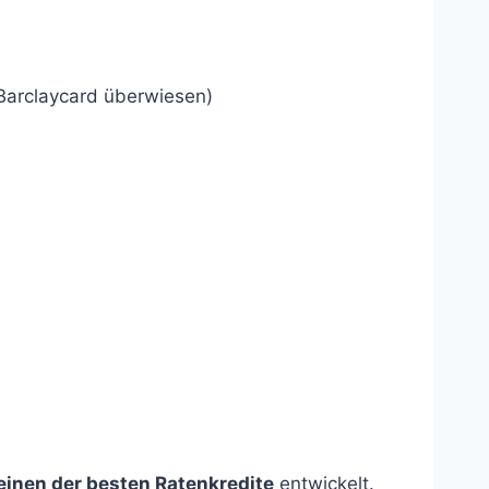
 Barclaycard überwiesen)
einen der besten Ratenkredite
entwickelt.