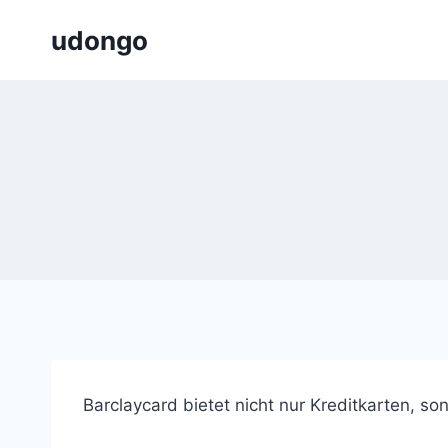
Zum
udongo
Inhalt
springen
Barclaycard bietet nicht nur Kreditkarten, so