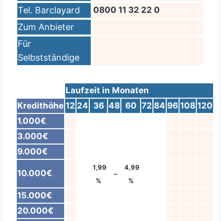
Tel. Barclayard
0800 11 32 22 0
Zum Anbieter
Für
Selbstständige
Laufzeit in Monaten
Kredithöhe
12
24
36
48
60
72
84
96
108
120
1.000€
3.000€
9.000€
1,99
4,99
10.000€
–
%
%
15.000€
20.000€