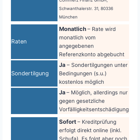
Commerz Finanz GmbH,
Schwanthalerstr. 31, 80336
München
Monatlich
– Rate wird
monatlich vom
Raten
angegebenen
Referenzkonto abgebucht
Ja
– Sondertilgungen unter
Sondertilgung
Bedingungen (s.u.)
kostenlos möglich
Ja
– Möglich, allerdings nur
gegen gesetzliche
Vorfälligkeitsentschädigung
Sofort
– Kreditprüfung
erfolgt direkt online (inkl.
Schufa). Es folgt aber noch