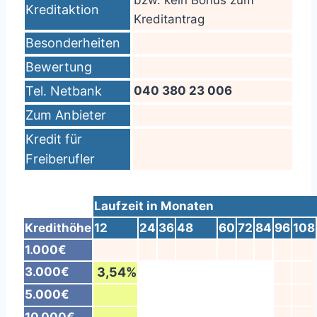
bzw. kein Bonus zum
Kreditaktion
Kreditantrag
Besonderheiten
Bewertung
Tel. Netbank
040 380 23 006
Zum Anbieter
Kredit für
Freiberufler
Laufzeit in Monaten
Kredithöhe
12
24
36
48
60
72
84
96
108
1.000€
3.000€
3,54%
5.000€