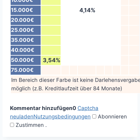
10.000€
15.000€
4,14%
20.000€
25.000€
35.000€
40.000€
50.000€
3,54%
75.000€
Im Bereich dieser Farbe ist keine Darlehensvergab
möglich (z.B. Kreditlaufzeit über 84 Monate)
Kommentar hinzufügen
0
Captcha
neuladen
Nutzungsbedingungen
Abonnieren
Zustimmen
.