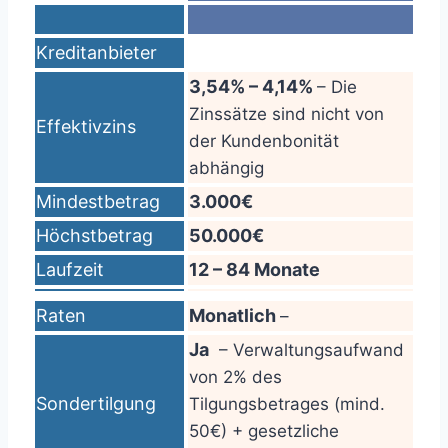
Kreditanbieter
3,54% – 4,14%
– Die
Zinssätze sind nicht von
Effektivzins
der Kundenbonität
abhängig
Mindestbetrag
3.000€
Höchstbetrag
50.000€
Laufzeit
12 – 84 Monate
Raten
Monatlich
–
Ja
– Verwaltungsaufwand
von 2% des
Sondertilgung
Tilgungsbetrages (mind.
50€) + gesetzliche