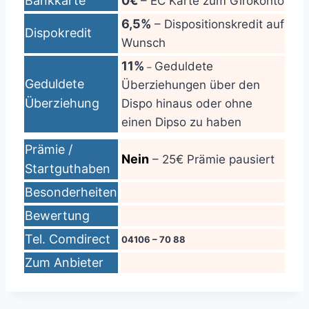
Bankkarte
0€
– EC Karte zum Girokonto
6,5%
– Dispositionskredit auf
Dispokredit
Wunsch
11%
Geduldete
–
Geduldete
Überziehungen über den
Überziehung
Dispo hinaus oder ohne
einen Dipso zu haben
Prämie /
Nein
– 25€ Prämie pausiert
Startguthaben
Besonderheiten
Bewertung
Tel. Comdirect
04106 – 70 88
Zum Anbieter