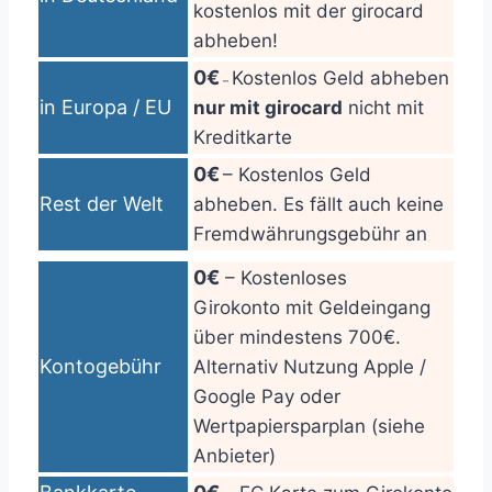
kostenlos mit der girocard
abheben!
0€
Kostenlos Geld abheben
–
in Europa / EU
nur mit girocard
nicht mit
Kreditkarte
0€
– Kostenlos Geld
Rest der Welt
abheben. Es fällt auch keine
Fremdwährungsgebühr an
0€
– Kostenloses
Girokonto mit Geldeingang
über mindestens 700€.
Kontogebühr
Alternativ Nutzung Apple /
Google Pay oder
Wertpapiersparplan (siehe
Anbieter)