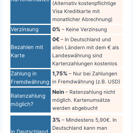
(Alternativ kostenpflichtige
Visa Kreditkarte mit
monatlicher Abrechnung)
Verzinsung
0%
– Keine Verzinsung
0€
– In Deutschland und
Bezahlen mit
allen Ländern mit dem € als
Karte
Landeswährung sind
Kartenzahlungen kostenlos
Zahlung in
1,75%
– Nur bei Zahlungen
Fremdwährung
in Fremdwährung (z.B. USD)
Nein
– Ratenzahlung nicht
Ratenzahlung
möglich. Kartenumsätze
möglich?
werden abgebucht
3%
– Mindestens 5,90€. In
Deutschland kann man
in Deutschland