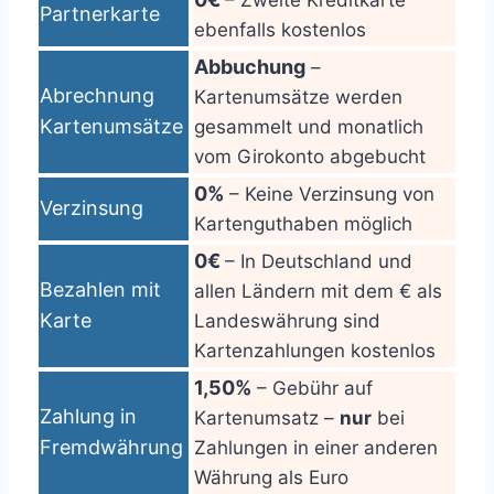
– Zweite Kreditkarte
Partnerkarte
ebenfalls kostenlos
Abbuchung
–
Abrechnung
Kartenumsätze werden
Kartenumsätze
gesammelt und monatlich
vom Girokonto abgebucht
0%
– Keine Verzinsung von
Verzinsung
Kartenguthaben möglich
0€
– In Deutschland und
Bezahlen mit
allen Ländern mit dem € als
Karte
Landeswährung sind
Kartenzahlungen kostenlos
1,50%
– Gebühr auf
Zahlung in
Kartenumsatz –
nur
bei
Fremdwährung
Zahlungen in einer anderen
Währung als Euro