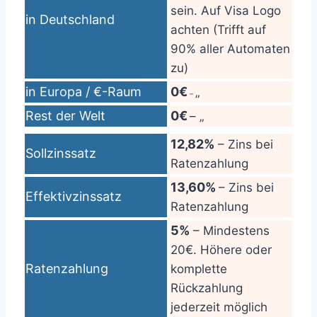
sein. Auf Visa Logo
in Deutschland
achten (Trifft auf
90% aller Automaten
zu)
in Europa / €-Raum
0€
„
–
Rest der Welt
0€
– „
12,82%
– Zins bei
Sollzinssatz
Ratenzahlung
13,60%
– Zins bei
Effektivzinssatz
Ratenzahlung
5%
– Mindestens
20€. Höhere oder
Ratenzahlung
komplette
Rückzahlung
jederzeit möglich