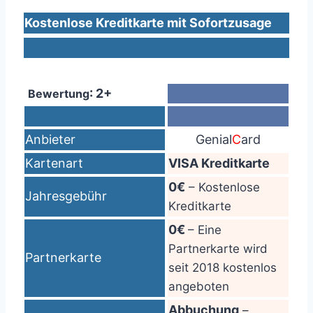
Kostenlose Kreditkarte mit Sofortzusage
: 2+
Bewertung
Anbieter
Genial
C
ard
Kartenart
VISA Kreditkarte
0€
– Kostenlose
Jahresgebühr
Kreditkarte
0€
– Eine
Partnerkarte wird
Partnerkarte
seit 2018 kostenlos
angeboten
Abbuchung
–