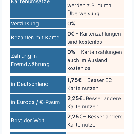
Kartenumsätze
werden z.B. durch
Überweisung
Verzinsung
0%
0€
– Kartenzahlungen
Bezahlen mit Karte
sind kostenlos
0%
– Kartenzahlungen
Zahlung in
auch im Ausland
Fremdwährung
kostenlos
1,75€
– Besser EC
in Deutschland
Karte nutzen
2,25€
Besser andere
–
in Europa / €-Raum
Karte nutzen
2,25€
– Besser andere
Rest der Welt
Karte nutzen