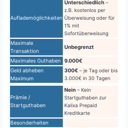
Unterschiedlich
–
z.B. kostenlos per
Auflademöglichkeiten
Überweisung oder für
1% mit
Sofortüberweisung
Maximale
Unbegrenzt
Transaktion
Maximales Guthaben
9.000€
Geld abheben
300€
– je Tag oder bis
Maximum
3.000€ in 30 Tagen
Nein
– Kein
Prämie /
Startguthaben zur
Startguthaben
Kalixa Prepaid
Kreditkarte
Besonderheiten