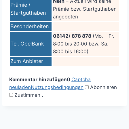
Nein
– Aktuell wird keine
Prämie /
Prämie bzw. Startguthaben
Startguthaben
angeboten
Besonderheiten
06142/ 878 878
(Mo. – Fr.
Tel. OpelBank
8:00 bis 20:00 bzw. Sa.
8:00 bis 16:00)
Zum Anbieter
Kommentar hinzufügen
0
Captcha
neuladen
Nutzungsbedingungen
Abonnieren
Zustimmen
.