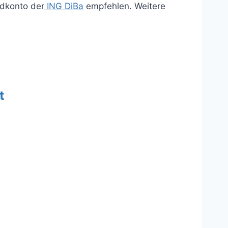
ldkonto der
ING DiBa
empfehlen. Weitere
t