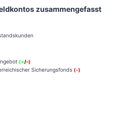
geldkontos zusammengefasst
estandskunden
kangebot
(+
/
–
)
erreichischer Sicherungsfonds
(-)