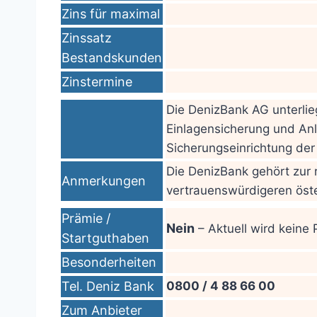
Zins für maximal
Zinssatz
Bestandskunden
Zinstermine
Die DenizBank AG unterlie
Einlagensicherung und Anl
Sicherungseinrichtung der
Die DenizBank gehört zur 
Anmerkungen
vertrauenswürdigeren öst
Prämie /
Nein
– Aktuell wird keine
Startguthaben
Besonderheiten
Tel. Deniz Bank
0800 / 4 88 66 00
Zum Anbieter