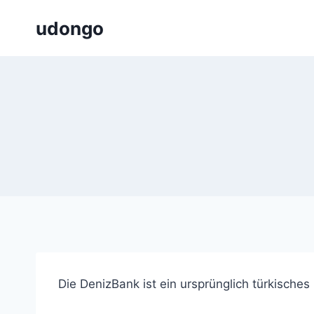
Zum
udongo
Inhalt
springen
Die DenizBank ist ein ursprünglich türkische