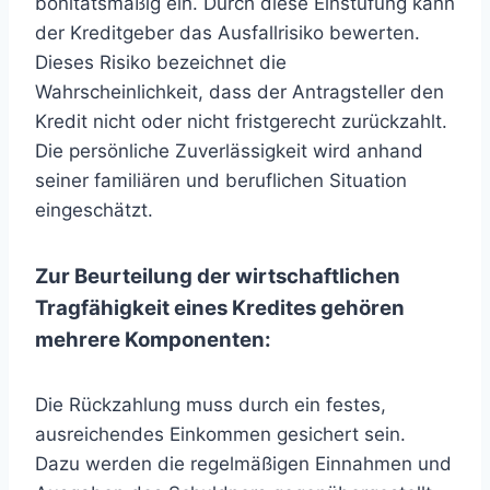
bonitätsmäßig ein. Durch diese Einstufung kann
der Kreditgeber das Ausfallrisiko bewerten.
Dieses Risiko bezeichnet die
Wahrscheinlichkeit, dass der Antragsteller den
Kredit nicht oder nicht fristgerecht zurückzahlt.
Die persönliche Zuverlässigkeit wird anhand
seiner familiären und beruflichen Situation
eingeschätzt.
Zur Beurteilung der wirtschaftlichen
Tragfähigkeit eines Kredites gehören
mehrere Komponenten:
Die Rückzahlung muss durch ein festes,
ausreichendes Einkommen gesichert sein.
Dazu werden die regelmäßigen Einnahmen und