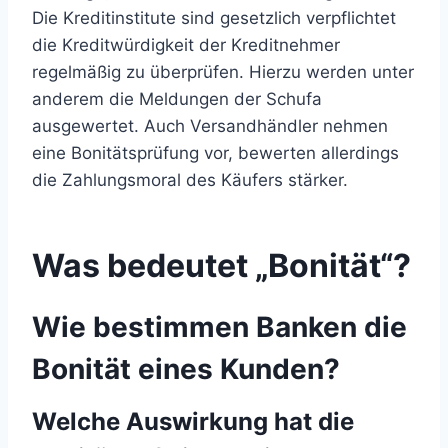
Die Kreditinstitute sind gesetzlich verpflichtet
die Kreditwürdigkeit der Kreditnehmer
regelmäßig zu überprüfen. Hierzu werden unter
anderem die Meldungen der Schufa
ausgewertet. Auch Versandhändler nehmen
eine Bonitätsprüfung vor, bewerten allerdings
die Zahlungsmoral des Käufers stärker.
Was bedeutet „Bonität“?
Wie bestimmen Banken die
Bonität eines Kunden?
Welche Auswirkung hat die