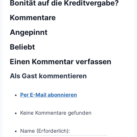
Bonität auf die Kreditvergabe?
Kommentare
Angepinnt
Beliebt
Einen Kommentar verfassen
Als Gast kommentieren
Per E-Mail abonnieren
Keine Kommentare gefunden
Name (Erforderlich):