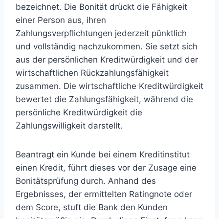
bezeichnet. Die Bonität drückt die Fähigkeit
einer Person aus, ihren
Zahlungsverpflichtungen jederzeit pünktlich
und vollständig nachzukommen. Sie setzt sich
aus der persönlichen Kreditwürdigkeit und der
wirtschaftlichen Rückzahlungsfähigkeit
zusammen. Die wirtschaftliche Kreditwürdigkeit
bewertet die Zahlungsfähigkeit, während die
persönliche Kreditwürdigkeit die
Zahlungswilligkeit darstellt.
Beantragt ein Kunde bei einem Kreditinstitut
einen Kredit, führt dieses vor der Zusage eine
Bonitätsprüfung durch. Anhand des
Ergebnisses, der ermittelten Ratingnote oder
dem Score, stuft die Bank den Kunden