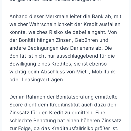
Anhand dieser Merkmale leitet die Bank ab, mit
welcher Wahrscheinlichkeit der Kredit ausfallen
könnte, welches Risiko sie dabei eingeht. Von
der Bonität hängen Zinsen, Gebühren und
andere Bedingungen des Darlehens ab. Die
Bonität ist nicht nur ausschlaggebend für die
Bewilligung eines Kredites, sie ist ebenso
wichtig beim Abschluss von Miet-, Mobilfunk-
oder Leasingverträgen.
Der im Rahmen der Bonitätsprüfung ermittelte
Score dient dem Kreditinstitut auch dazu den
Zinssatz für den Kredit zu ermitteln. Eine
schlechte Benotung hat einen höheren Zinssatz
zur Folge, da das Kreditausfallrisiko größer ist.