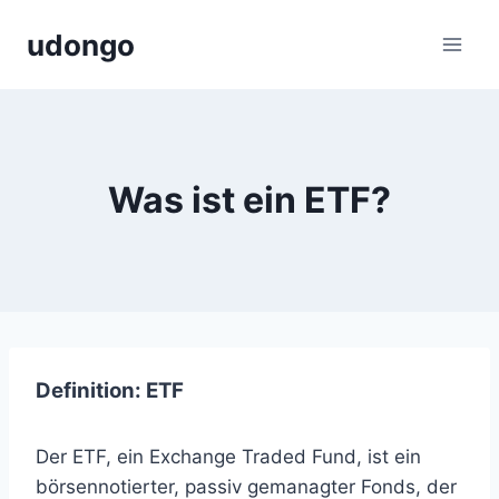
Zum
udongo
Inhalt
springen
Was ist ein ETF?
Definition: ETF
Der ETF, ein Exchange Traded Fund, ist ein
börsennotierter, passiv gemanagter Fonds, der