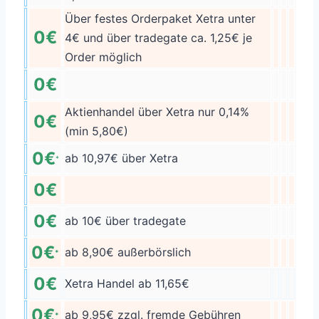
Über festes Orderpaket Xetra unter
0€
4€ und über tradegate ca. 1,25€ je
Order möglich
0€
Aktienhandel über Xetra nur 0,14%
0€
(min 5,80€)
0€
ab 10,97€ über Xetra
*
0€
0€
ab 10€ über tradegate
0€
ab 8,90€ außerbörslich
*
0€
Xetra Handel ab 11,65€
0€
ab 9,95€ zzgl. fremde Gebühren
*