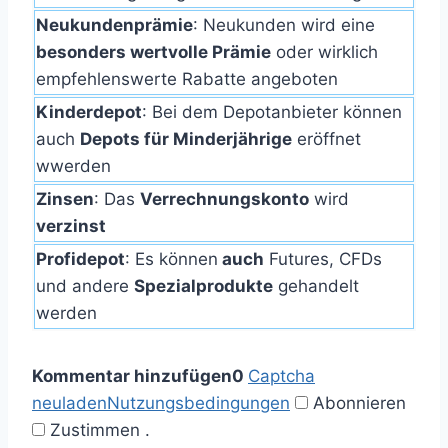
Neukundenprämie
: Neukunden wird eine
besonders wertvolle Prämie
oder wirklich
empfehlenswerte Rabatte angeboten
Kinderdepot
: Bei dem Depotanbieter können
auch
Depots für Minderjährige
eröffnet
wwerden
Zinsen
: Das
Verrechnungskonto
wird
verzinst
Profidepot
: Es können
auch
Futures, CFDs
und andere
Spezialprodukte
gehandelt
werden
Kommentar hinzufügen
0
Captcha
neuladen
Nutzungsbedingungen
Abonnieren
Zustimmen
.