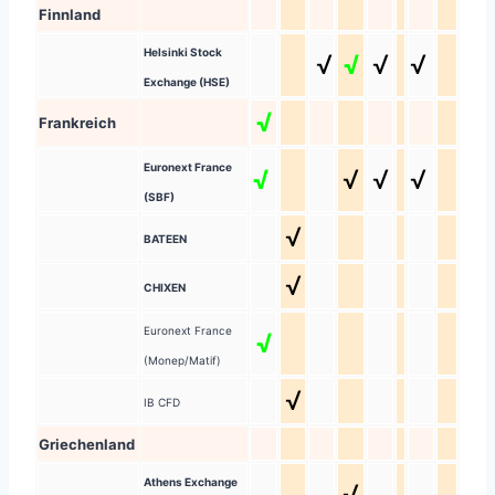
Finnland
Helsinki Stock
√
√
√
√
Exchange (HSE)
√
Frankreich
Euronext France
√
√
√
√
(SBF)
√
BATEEN
√
CHIXEN
Euronext France
√
(Monep/Matif)
√
IB CFD
Griechenland
Athens Exchange
√