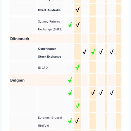
√
Chi-X-Australia
Sydney Futures
√
√
Exchange (SNFE)
Dänemark
Copenhagen
√
√
√
√
Stock Exchange
√
IB CFD
√
Belgien
√
√
√
√
√
Euronext Brussel
√
√
(Belfox)