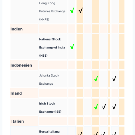
Hong Kong
√
√
Futures Exchange
(HKFE)
Indien
National Stock
√
Exchange of India
(NSE)
Indonesien
Jakarta Stock
√
√
Exchange
Irland
Irish Stock
√
√
√
Exchange (ISE)
Italien
Borsa Italiana
√
√
√
√