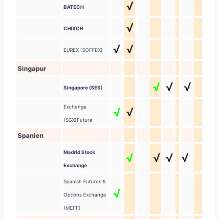
√
BATECH
√
CHIXCH
√
√
EUREX (SOFFEX)
Singapur
√
√
√
Singapore (SES)
Exchange
√
√
(SGX)Future
Spanien
Madrid Stock
√
√
√
√
Exchange
Spanish Futures &
√
Options Exchange
(MEFF)