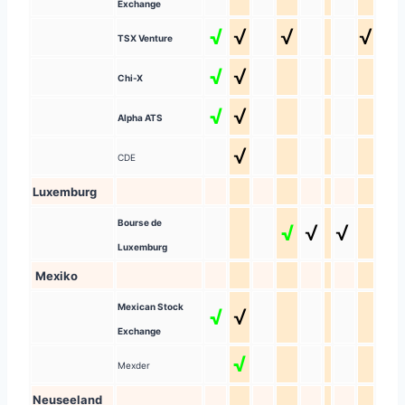
Exchange
√
√
√
√
TSX Venture
√
√
Chi-X
√
√
Alpha ATS
√
CDE
Luxemburg
Bourse de
√
√
√
Luxemburg
Mexiko
Mexican Stock
√
√
Exchange
√
Mexder
Neuseeland