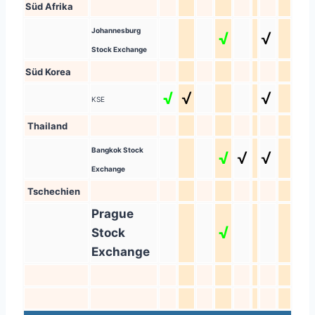
Süd Afrika
Johannesburg
√
√
Stock Exchange
Süd Korea
√
√
√
KSE
Thailand
Bangkok Stock
√
√
√
Exchange
Tschechien
Prague
√
Stock
Exchange