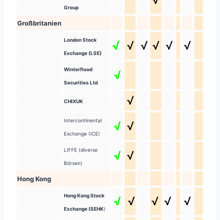
Group
Großbritanien
London Stock
√
√
√
√
√
√
Exchange (LSE)
Winterflood
√
Securities Ltd
√
CHIXUK
Intercontinental
√
√
Exchange (ICE)
LIFFE (diverse
√
√
Börsen)
Hong Kong
Hong Kong Stock
√
√
√
√
√
Exchange (SEHK
)