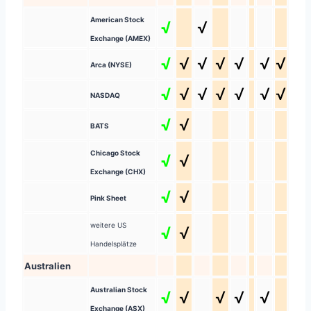
American Stock
√
√
Exchange (AMEX)
√
√
√
√
√
√
√
Arca (NYSE)
√
√
√
√
√
√
√
NASDAQ
√
√
BATS
Chicago Stock
√
√
Exchange (CHX)
√
√
Pink Sheet
weitere US
√
√
Handelsplätze
Australien
Australian Stock
√
√
√
√
√
Exchange (ASX)