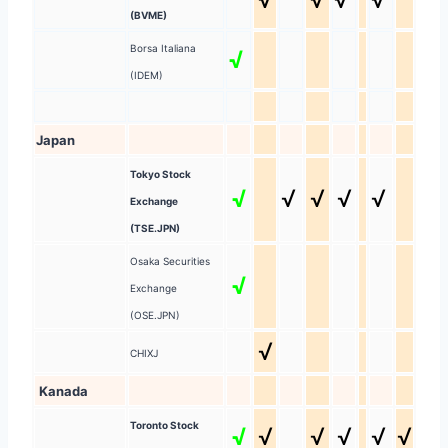
(BVME)
Borsa Italiana
√
(IDEM)
Japan
Tokyo Stock
√
√
√
√
√
Exchange
(TSE.JPN)
Osaka Securities
√
Exchange
(OSE.JPN)
√
CHIXJ
Kanada
Toronto Stock
√
√
√
√
√
√