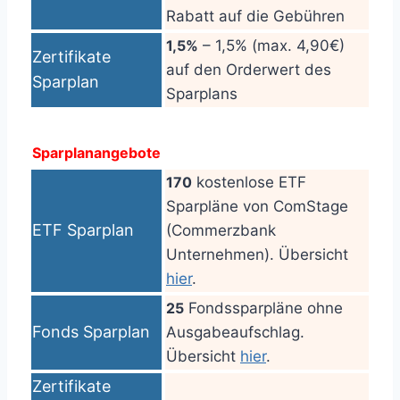
Rabatt auf die Gebühren
1,5%
– 1,5% (max. 4,90€)
Zertifikate
auf den Orderwert des
Sparplan
Sparplans
Sparplanangebote
170
kostenlose ETF
Sparpläne von ComStage
ETF Sparplan
(Commerzbank
Unternehmen). Übersicht
hier
.
25
Fondssparpläne ohne
Fonds Sparplan
Ausgabeaufschlag.
Übersicht
hier
.
Zertifikate