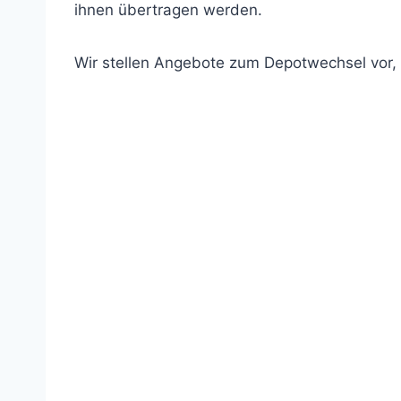
ihnen übertragen werden.
Wir stellen Angebote zum Depotwechsel vor,
Anbieter
Gebühr
pro Monat
Details Tagesgeld
Beispiel für Gebühren
Besonderheiten