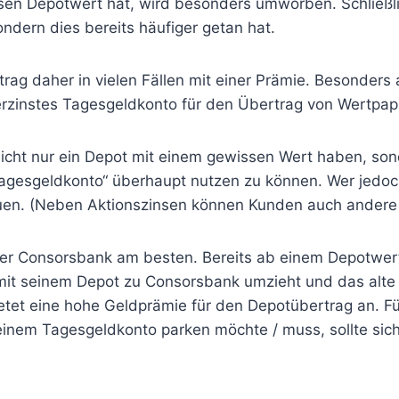
sen Depotwert hat, wird besonders umworben. Schließlic
ondern dies bereits häufiger getan hat.
 daher in vielen Fällen mit einer Prämie. Besonders 
zinstes Tagesgeldkonto für den Übertrag von Wertpap
cht nur ein Depot mit einem gewissen Wert haben, sond
agesgeldkonto“ überhaupt nutzen zu können. Wer jedoch
freuen. (Neben Aktionszinsen können Kunden auch ander
er Consorsbank am besten. Bereits ab einem Depotwer
it seinem Depot zu Consorsbank umzieht und das alte D
et eine hohe Geldprämie für den Depotübertrag an. Fü
einem Tagesgeldkonto parken möchte / muss, sollte sic