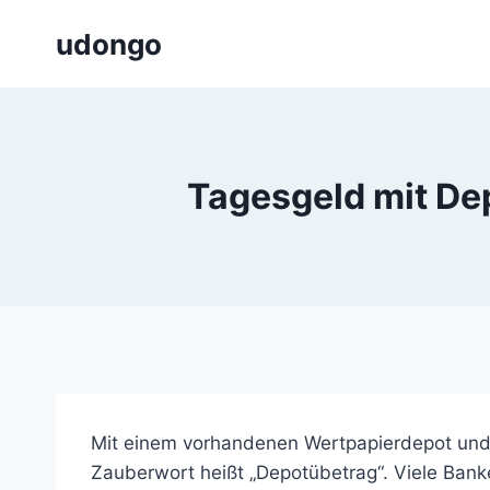
Zum
udongo
Inhalt
springen
Tagesgeld mit De
Mit einem vorhandenen Wertpapierdepot und
Zauberwort heißt „Depotübetrag“. Viele Ban