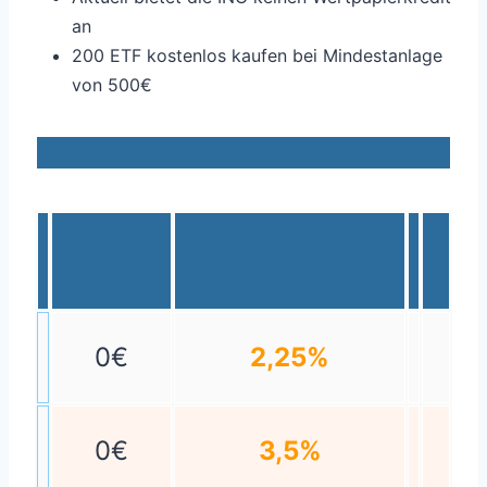
an
200 ETF kostenlos kaufen bei Mindestanlage
von 500€
0€
2,25%
0€
3,5%