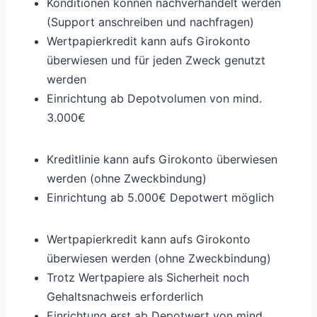
Konditionen können nachverhandelt werden
(Support anschreiben und nachfragen)
Wertpapierkredit kann aufs Girokonto
überwiesen und für jeden Zweck genutzt
werden
Einrichtung ab Depotvolumen von mind.
3.000€
Kreditlinie kann aufs Girokonto überwiesen
werden (ohne Zweckbindung)
Einrichtung ab 5.000€ Depotwert möglich
Wertpapierkredit kann aufs Girokonto
überwiesen werden (ohne Zweckbindung)
Trotz Wertpapiere als Sicherheit noch
Gehaltsnachweis erforderlich
Einrichtung erst ab Depotwert von mind.