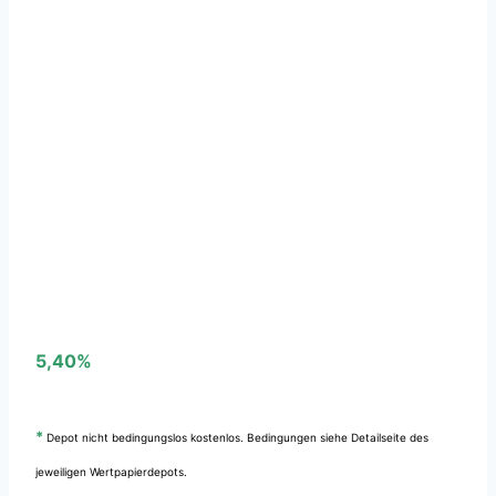
Wertpapierkredit
Besonderheiten
Details
(weitere Infos)
5,40%
*
Depot nicht be
dingungslos kostenlos. Bedingungen siehe Detailseite des
jeweiligen Wertpapierdepots.