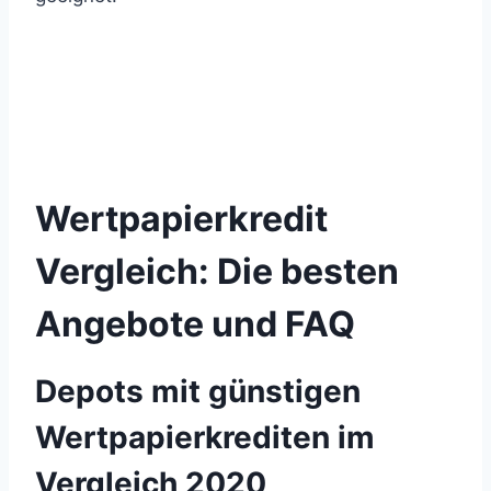
Wertpapierkredit
Vergleich: Die besten
Angebote und FAQ
Depots mit günstigen
Wertpapierkrediten im
Vergleich 2020