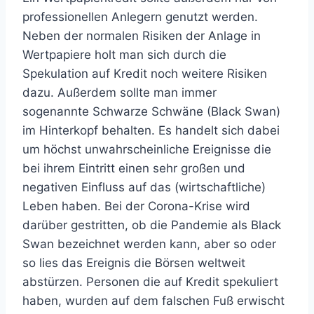
professionellen Anlegern genutzt werden.
Neben der normalen Risiken der Anlage in
Wertpapiere holt man sich durch die
Spekulation auf Kredit noch weitere Risiken
dazu. Außerdem sollte man immer
sogenannte Schwarze Schwäne (Black Swan)
im Hinterkopf behalten. Es handelt sich dabei
um höchst unwahrscheinliche Ereignisse die
bei ihrem Eintritt einen sehr großen und
negativen Einfluss auf das (wirtschaftliche)
Leben haben. Bei der Corona-Krise wird
darüber gestritten, ob die Pandemie als Black
Swan bezeichnet werden kann, aber so oder
so lies das Ereignis die Börsen weltweit
abstürzen. Personen die auf Kredit spekuliert
haben, wurden auf dem falschen Fuß erwischt