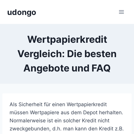
Zum
udongo
Inhalt
springen
Wertpapierkredit
Vergleich: Die besten
Angebote und FAQ
Als Sicherheit für einen Wertpapierkredit
müssen Wertpapiere aus dem Depot herhalten.
Normalerweise ist ein solcher Kredit nicht
zweckgebunden, d.h. man kann den Kredit z.B.