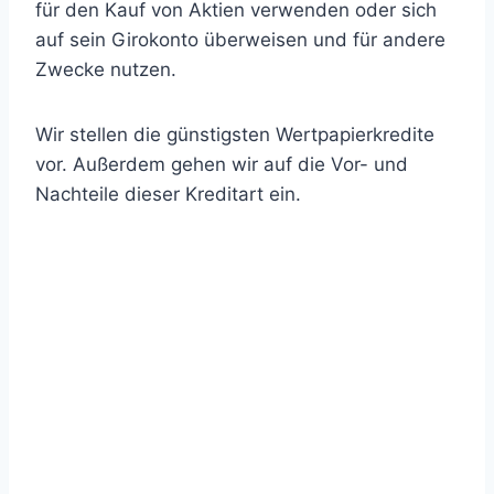
für den Kauf von Aktien verwenden oder sich
auf sein Girokonto überweisen und für andere
Zwecke nutzen.
Wir stellen die günstigsten Wertpapierkredite
vor. Außerdem gehen wir auf die Vor- und
Nachteile dieser Kreditart ein.
Anbieter
Gebühr
fürs Depot
Zinssatz