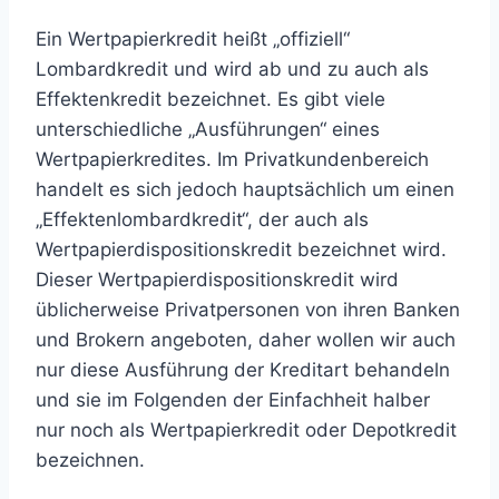
Ein Wertpapierkredit heißt „offiziell“
Lombardkredit und wird ab und zu auch als
Effektenkredit bezeichnet. Es gibt viele
unterschiedliche „Ausführungen“ eines
Wertpapierkredites. Im Privatkundenbereich
handelt es sich jedoch hauptsächlich um einen
„Effektenlombardkredit“, der auch als
Wertpapierdispositionskredit bezeichnet wird.
Dieser Wertpapierdispositionskredit wird
üblicherweise Privatpersonen von ihren Banken
und Brokern angeboten, daher wollen wir auch
nur diese Ausführung der Kreditart behandeln
und sie im Folgenden der Einfachheit halber
nur noch als Wertpapierkredit oder Depotkredit
bezeichnen.