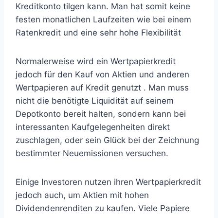
Kreditkonto tilgen kann. Man hat somit keine
festen monatlichen Laufzeiten wie bei einem
Ratenkredit und eine sehr hohe Flexibilität
Normalerweise wird ein Wertpapierkredit
jedoch für den Kauf von Aktien und anderen
Wertpapieren auf Kredit genutzt . Man muss
nicht die benötigte Liquidität auf seinem
Depotkonto bereit halten, sondern kann bei
interessanten Kaufgelegenheiten direkt
zuschlagen, oder sein Glück bei der Zeichnung
bestimmter Neuemissionen versuchen.
Einige Investoren nutzen ihren Wertpapierkredit
jedoch auch, um Aktien mit hohen
Dividendenrenditen zu kaufen. Viele Papiere