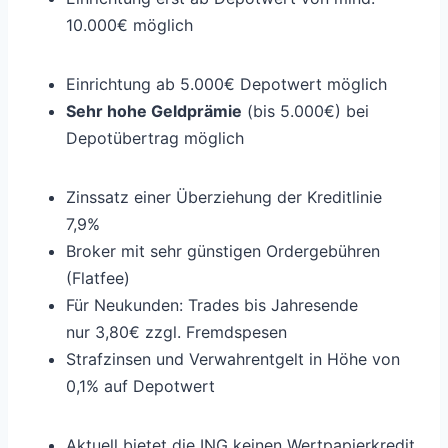
10.000€ möglich
Einrichtung ab 5.000€ Depotwert möglich
Sehr hohe Geldprämie
(bis 5.000€) bei
Depotübertrag möglich
Zinssatz einer Überziehung der Kreditlinie
7,9%
Broker mit sehr günstigen Ordergebühren
(Flatfee)
Für Neukunden: Trades bis Jahresende
nur 3,80€ zzgl. Fremdspesen
Strafzinsen und Verwahrentgelt in Höhe von
0,1% auf Depotwert
Aktuell bietet die ING keinen Wertpapierkredit