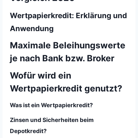
Wertpapierkredit: Erklärung und
Anwendung
Maximale Beleihungswerte
je nach Bank bzw. Broker
Wofür wird ein
Wertpapierkredit genutzt?
Was ist ein Wertpapierkredit?
Zinsen und Sicherheiten beim
Depotkredit?