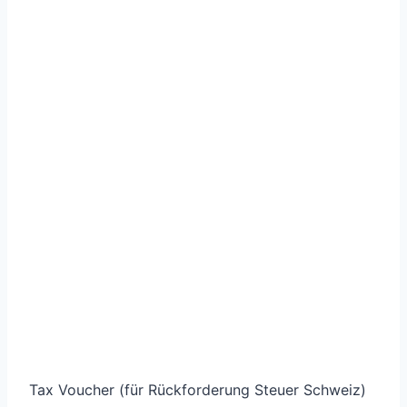
pro Monat
Quellensteuer Hilfe
Beispiel für Gebühren
Besonderheiten
(Gebühren, Anmerkungen etc)
Details
(weitere Infos)
Tax Voucher (für Rückforderung Steuer Schweiz)