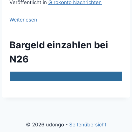
Veröffentlicht in
Girokonto Nachrichten
Weiterlesen
Bargeld einzahlen bei
N26
© 2026 udongo -
Seitenübersicht