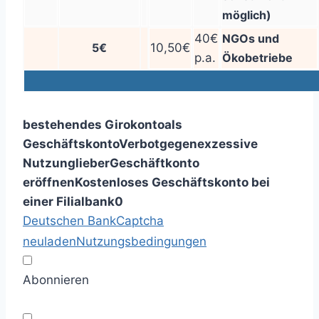
möglich)
40€
NGOs und
5€
10,50€
p.a.
Ökobetriebe
bestehendes Girokonto
als
Geschäftskonto
Verbot
gegen
exzessive
Nutzung
lieber
Geschäftkonto
eröffnen
Kostenloses Geschäftskonto bei
einer Filialbank
0
Deutschen Bank
Captcha
neuladen
Nutzungsbedingungen
Abonnieren