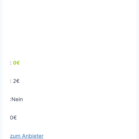
Karte
Kredit-
Karte
:
0€
: 2€
:Nein
0€
zum Anbieter