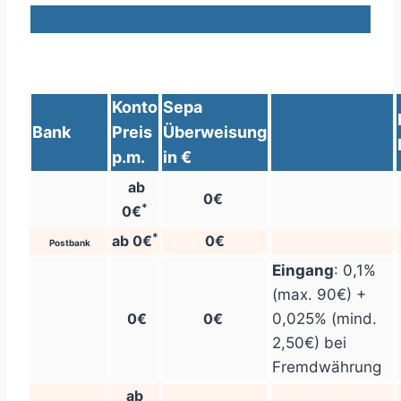
Konto
Sepa
Bank
Preis
Überweisung
p.m.
in €
ab
0€
*
0€
*
ab 0€
0€
Postbank
Eingang
: 0,1%
(max. 90€) +
0€
0€
0,025% (mind.
2,50€) bei
Fremdwährung
ab