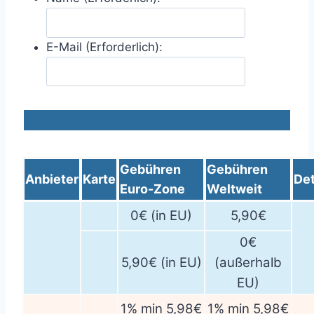
E-Mail (Erforderlich):
Gebühren
Gebühren
Anbieter
Karte
Det
Euro-Zone
Weltweit
0€ (in EU)
5,90€
0€
5,90€ (in EU)
(außerhalb
EU)
1% min 5,98€
1% min 5,98€