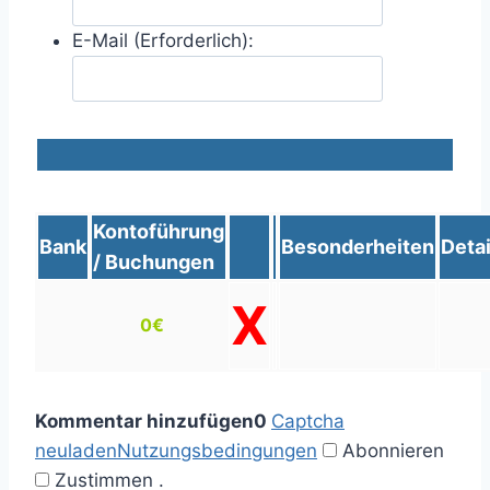
E-Mail (Erforderlich):
Kontoführung
Bank
Besonderheiten
Detai
/ Buchungen
X
0€
Kommentar hinzufügen
0
Captcha
neuladen
Nutzungsbedingungen
Abonnieren
Zustimmen
.