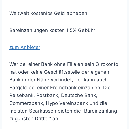
Weltweit kostenlos Geld abheben
Bareinzahlungen kosten 1,5% Gebühr
zum Anbieter
Wer bei einer Bank ohne Filialen sein Girokonto
hat oder keine Geschäftsstelle der eigenen
Bank in der Nähe vorfindet, der kann auch
Bargeld bei einer Fremdbank einzahlen. Die
Reisebank, Postbank, Deutsche Bank,
Commerzbank, Hypo Vereinsbank und die
meisten Sparkassen bieten die „Bareinzahlung
zugunsten Dritter“ an.