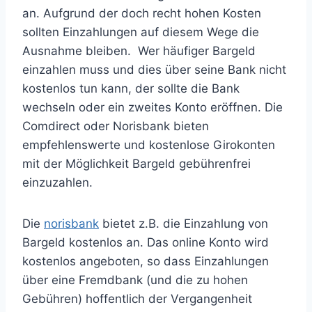
an. Aufgrund der doch recht hohen Kosten
sollten Einzahlungen auf diesem Wege die
Ausnahme bleiben. Wer häufiger Bargeld
einzahlen muss und dies über seine Bank nicht
kostenlos tun kann, der sollte die Bank
wechseln oder ein zweites Konto eröffnen. Die
Comdirect oder Norisbank bieten
empfehlenswerte und kostenlose Girokonten
mit der Möglichkeit Bargeld gebührenfrei
einzuzahlen.
Die
norisbank
bietet z.B. die Einzahlung von
Bargeld kostenlos an. Das online Konto wird
kostenlos angeboten, so dass Einzahlungen
über eine Fremdbank (und die zu hohen
Gebühren) hoffentlich der Vergangenheit