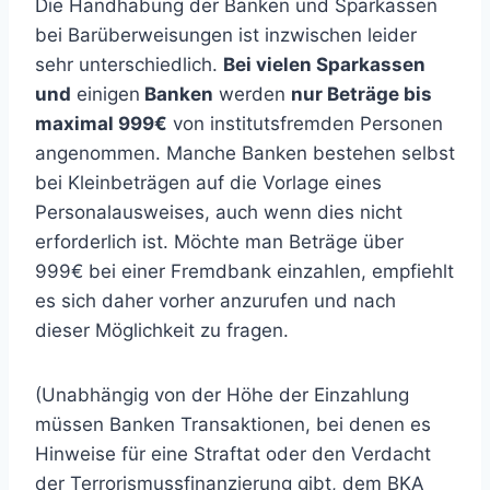
Die Handhabung der Banken und Sparkassen
bei Barüberweisungen ist inzwischen leider
sehr unterschiedlich.
Bei vielen Sparkassen
und
einigen
Banken
werden
nur Beträge bis
maximal 999€
von institutsfremden Personen
angenommen. Manche Banken bestehen selbst
bei Kleinbeträgen auf die Vorlage eines
Personalausweises, auch wenn dies nicht
erforderlich ist. Möchte man Beträge über
999€ bei einer Fremdbank einzahlen, empfiehlt
es sich daher vorher anzurufen und nach
dieser Möglichkeit zu fragen.
(Unabhängig von der Höhe der Einzahlung
müssen Banken Transaktionen, bei denen es
Hinweise für eine Straftat oder den Verdacht
der Terrorismussfinanzierung gibt, dem BKA