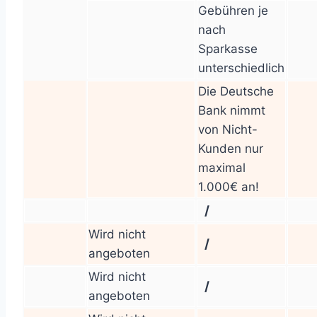
Gebühren je
nach
Sparkasse
unterschiedlich
Die Deutsche
Bank nimmt
von Nicht-
Kunden nur
maximal
1.000€ an!
/
Wird nicht
/
angeboten
Wird nicht
/
angeboten