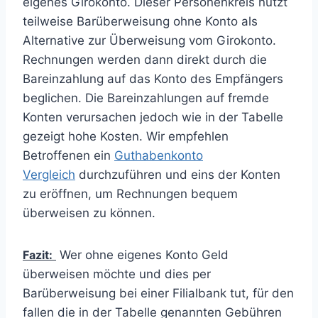
eigenes Girokonto. Dieser Personenkreis nutzt
teilweise Barüberweisung ohne Konto als
Alternative zur Überweisung vom Girokonto.
Rechnungen werden dann direkt durch die
Bareinzahlung auf das Konto des Empfängers
beglichen. Die Bareinzahlungen auf fremde
Konten verursachen jedoch wie in der Tabelle
gezeigt hohe Kosten. Wir empfehlen
Betroffenen ein
Guthabenkonto
Vergleich
durchzuführen und eins der Konten
zu eröffnen, um Rechnungen bequem
überweisen zu können.
Fazit:
Wer ohne eigenes Konto Geld
überweisen möchte und dies per
Barüberweisung bei einer Filialbank tut, für den
fallen die in der Tabelle genannten Gebühren