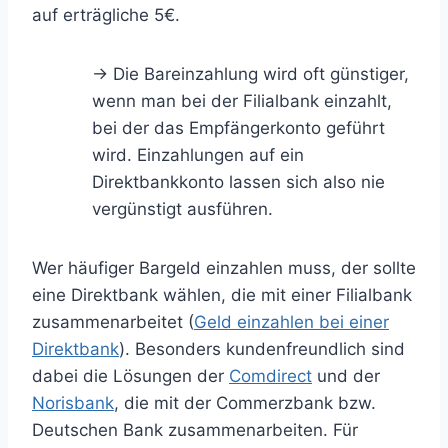
auf erträgliche 5€.
-> Die Bareinzahlung wird oft günstiger,
wenn man bei der Filialbank einzahlt,
bei der das Empfängerkonto geführt
wird. Einzahlungen auf ein
Direktbankkonto lassen sich also nie
vergünstigt ausführen.
Wer häufiger Bargeld einzahlen muss, der sollte
eine Direktbank wählen, die mit einer Filialbank
zusammenarbeitet (
Geld einzahlen bei einer
Direktbank
). Besonders kundenfreundlich sind
dabei die Lösungen der
Comdirect
und der
Norisbank
, die mit der Commerzbank bzw.
Deutschen Bank zusammenarbeiten. Für