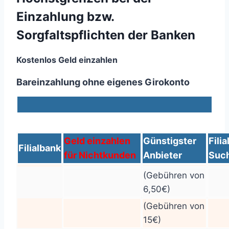
Einzahlung bzw.
Sorgfaltspflichten der Banken
Kostenlos Geld einzahlen
Bareinzahlung ohne eigenes Girokonto
Geld einzahlen
Günstigster
Filia
Filialbank
für Nichtkunden
Anbieter
Suc
(Gebühren von
6,50€)
(Gebühren von
15€)