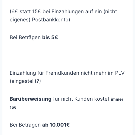
(6€ statt 15€ bei Einzahlungen auf ein (nicht
eigenes) Postbankkonto)
Bei Beträgen
bis 5€
Einzahlung für Fremdkunden nicht mehr im PLV
(eingestellt?)
Barüberweisung
für nicht Kunden kostet
immer
15€
Bei Beträgen
ab 10.001€