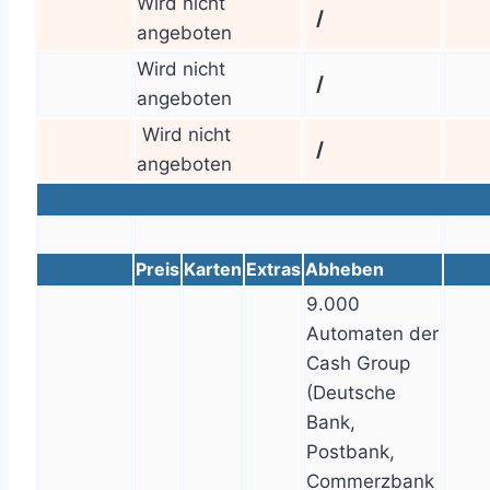
Wird nicht
/
angeboten
Wird nicht
/
angeboten
Wird nicht
/
angeboten
Preis
Karten
Extras
Abheben
9.000
Automaten der
Cash Group
(Deutsche
Bank,
Postbank,
Commerzbank