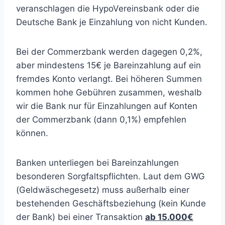
veranschlagen die HypoVereinsbank oder die
Deutsche Bank je Einzahlung von nicht Kunden.
Bei der Commerzbank werden dagegen 0,2%,
aber mindestens 15€ je Bareinzahlung auf ein
fremdes Konto verlangt. Bei höheren Summen
kommen hohe Gebühren zusammen, weshalb
wir die Bank nur für Einzahlungen auf Konten
der Commerzbank (dann 0,1%) empfehlen
können.
Banken unterliegen bei Bareinzahlungen
besonderen Sorgfaltspflichten. Laut dem GWG
(Geldwäschegesetz) muss außerhalb einer
bestehenden Geschäftsbeziehung (kein Kunde
der Bank) bei einer Transaktion
ab 15.000€