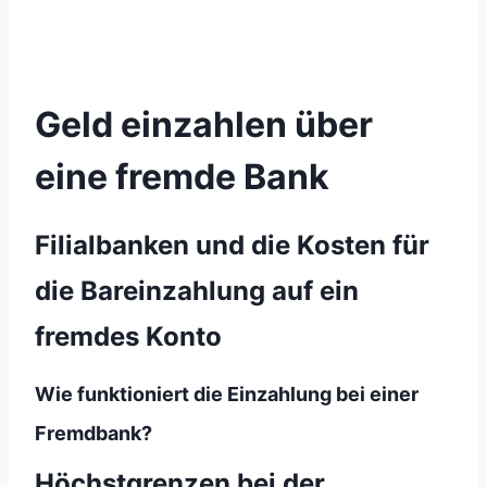
Geld einzahlen über
eine fremde Bank
Filialbanken und die Kosten für
die Bareinzahlung auf ein
fremdes Konto
Wie funktioniert die Einzahlung bei einer
Fremdbank?
Höchstgrenzen bei der