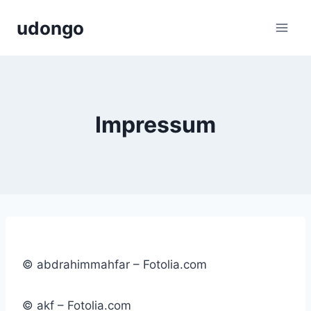
Zum
udongo
Inhalt
springen
Impressum
© abdrahimmahfar – Fotolia.com
© akf – Fotolia.com